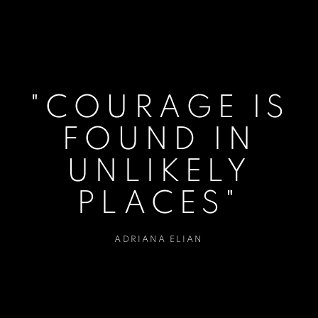
"COURAGE IS
FOUND IN
UNLIKELY
PLACES"
ADRIANA ELIAN