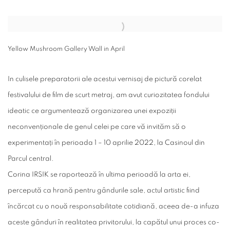
Open a larger version of the following image in a popup:
Yellow Mushroom Gallery Wall in April
In culisele preparatorii ale acestui vernisaj de pictură corelat
festivalului de film de scurt metraj, am avut curiozitatea fondului
ideatic ce argumentează organizarea unei expoziții
neconvenționale de genul celei pe care vă invităm să o
experimentați în perioada 1 – 10 aprilie 2022, la Casinoul din
Parcul central.
Corina IRSIK se raportează în ultima perioadă la arta ei,
percepută ca hrană pentru gândurile sale, actul artistic fiind
încărcat cu o nouă responsabilitate cotidiană, aceea de-a infuza
aceste gânduri în realitatea privitorului, la capătul unui proces co-