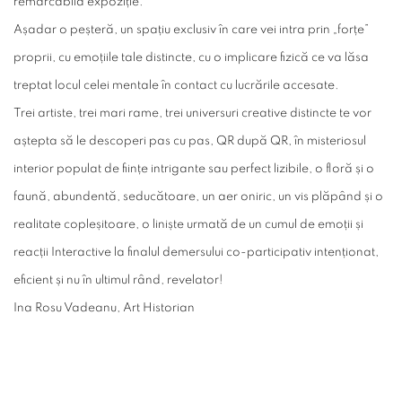
remarcabilă expoziție.
Așadar o peșteră, un spațiu exclusiv în care vei intra prin „forțe”
proprii, cu emoțiile tale distincte, cu o implicare fizică ce va lăsa
treptat locul celei mentale în contact cu lucrările accesate.
Trei artiste, trei mari rame, trei universuri creative distincte te vor
aștepta să le descoperi pas cu pas, QR după QR, în misteriosul
interior populat de ființe intrigante sau perfect lizibile, o floră și o
faună, abundentă, seducătoare, un aer oniric, un vis plăpând și o
realitate copleșitoare, o liniște urmată de un cumul de emoții și
reacții Interactive la finalul demersului co-participativ intenționat,
eficient și nu în ultimul rând, revelator!
Ina Rosu Vadeanu, Art Historian