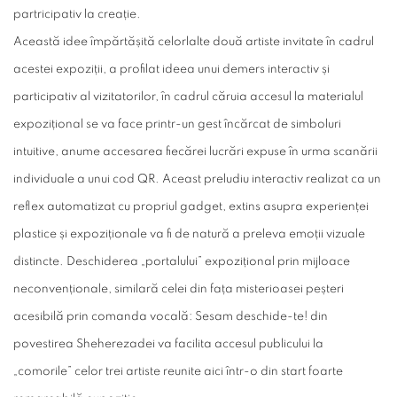
partricipativ la creație.
Această idee împărtășită celorlalte două artiste invitate în cadrul
acestei expoziții, a profilat ideea unui demers interactiv și
participativ al vizitatorilor, în cadrul căruia accesul la materialul
expozițional se va face printr-un gest încărcat de simboluri
intuitive, anume accesarea fiecărei lucrări expuse în urma scanării
individuale a unui cod QR. Aceast preludiu interactiv realizat ca un
reflex automatizat cu propriul gadget, extins asupra experienței
plastice și expoziționale va fi de natură a preleva emoții vizuale
distincte. Deschiderea „portalului” expozițional prin mijloace
neconvenționale, similară celei din fața misterioasei peșteri
acesibilă prin comanda vocală: Sesam deschide-te! din
povestirea Sheherezadei va facilita accesul publicului la
„comorile” celor trei artiste reunite aici într-o din start foarte